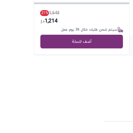
1,543
21
%
1,214
د.إ.
سيتم شحن طلبك خلال 36 يوم عمل
أضف للسلة