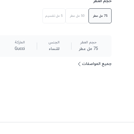
حجم العطر
75 مل
عطر
50 مل
عطر
5 مل
تقسيم
حجم العطر
الجنس
الماركة
75 مل عطر
للنساء
Gucci
جميع المواصفات