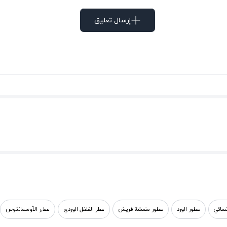
إرسال تعليق
سائي
عطور الورد
عطور منعشة فریش
عطر الفلفل الوردي
عط,ر الأوسمانثوس