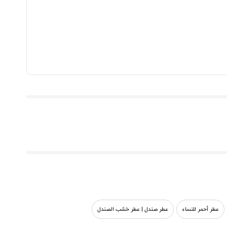
عطر أحمر للنساء
عطر صندل | عطر خشب الصندل