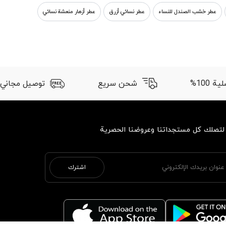
عطر خشب الصندل للنساء
عطر نسائي أزرق
عطر أزهار منعشة نسائي
 100%
شحن سريع
توصيل مجاني
 لتصلك كل مستجداتنا وعروضنا الحصرية
اشترك