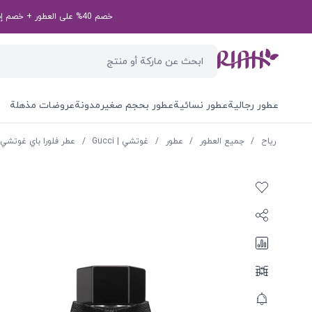
خصم 40% على العطور + خصم إضافي بقيمة 50 درهم إماراتي على طلبك الأول! رمز الخصم الخاص بك: first50aed
عطور رجالية
عطور نسائية
عطور بحجم صغير
مدونة
عروضات مذهلة
ریاح
/
جميع العطور
/
عطور
/
غوتشي | Gucci
/
عطر فلورا باي غوتشي