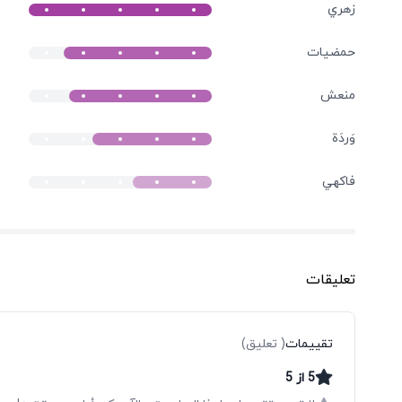
زهري
حمضيات
منعش
وَردَة
فاكهي
تعليقات
تقييمات
(
تعليق
)
5
از
5