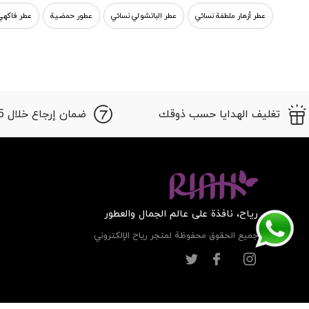
عطر أزهار ملطفة نسائي
عطر الباتشولي نسائي
عطور حمضية
عطر فاكهي
أفضل العطور الحلوة
تغليف الهدايا حسب ذوقك
ضمان إرجاع خلال 15 أيام
ریاح، نافذة على عالم الجمال والعطور
جميع الحقوق محفوظة لمتجر ریاح الإلكتروني