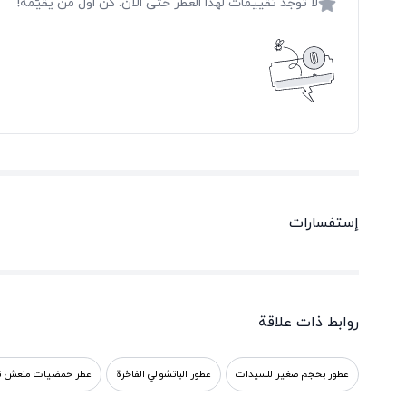
لا توجد تقييمات لهذا العطر حتى الآن. كن أول من يقيّمه!
إستفسارات
روابط ذات علاقة
عطور بحجم صغير للسيدات
عطور الباتشولي الفاخرة
عطر حمضيات منعش ن