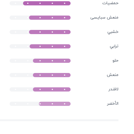
حمضيات
منعش سبایسی
خشبي
ترابي
حلو
منعش
لافندر
الأخضر