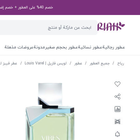
خصم 40% على العطور + خصم إضافي بقيمة 50 درهم إماراتي على طلبك الأول! رمز الخصم الخاص بك: first50aed
عطور رجالية
عطور نسائية
عطور بحجم صغير
مدونة
عروضات مذهلة
ریاح
/
جميع العطور
/
عطور
/
لويس فاريل | Louis Varel
/
عطر فيبز ل