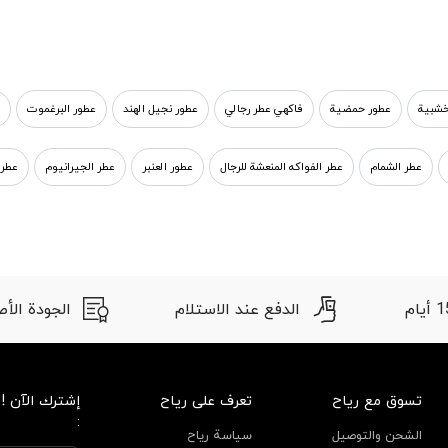
خشبية
عطور حمضية
فاكهي عطر رجالي
عطور نجيل الهند
عطور البرغموت
عطر الشمام
عطر الفواكه المنعشة للرجال
عطور العنبر
عطر الجيرانيوم
عطر 
الدفع عند الاستلام
الجودة الأصلية
تسوق مع رياح
تعرف على رياح
إشترك الآن !
:
الشحن والتوصيل
سياسة رياح