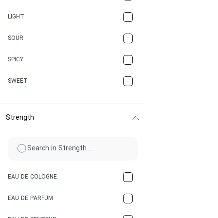
CANNABIS
LIGHT
CARAMEL
SOUR
CHAMPAGNE
SPICY
CHERRY
SWEET
CHOCOLATE
Strength
CINNAMON
CITRUS
CLAY
EAU DE COLOGNE
COCA-COLA
EAU DE PARFUM
COCONUT