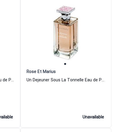
Rose Et Marius
Une Nuit D Ete Sous Le Figuier Eau de Parfum Women and Men Rose Et Marius
Un Dejeuner Sous La Tonnelle Eau de Parfum Women and Men Rose Et Marius
ailable
Unavailable