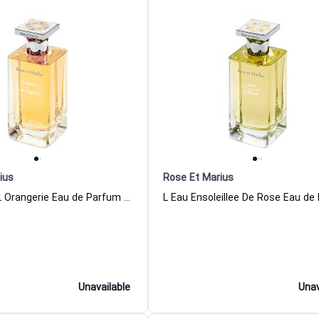
ius
Rose Et Marius
Un Matin A L Orangerie Eau de Parfum Women and Men Rose Et Marius
Unavailable
Unav