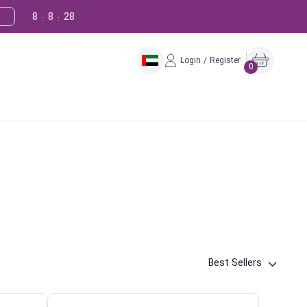
8
8
27
!
:
:
Login / Register
0
Best Sellers