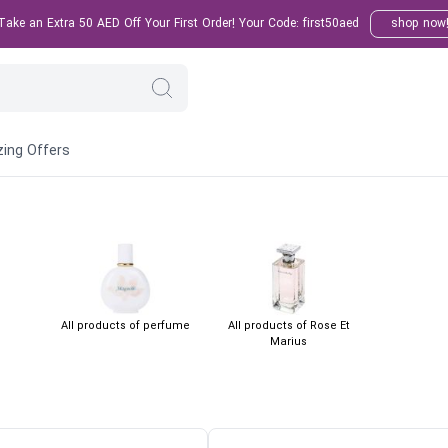
ake an Extra 50 AED Off Your First Order! Your Code: first50aed
shop now
ing Offers
All products of perfume
All products of Rose Et
Marius