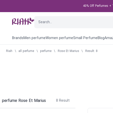
40% Off Perfumes + T
Brands
Men perfume
Women perfume
Small Perfume
Blog
Amaz
Riah
\
all perfume
\
perfume
\
Rose Et Marius
\
Result: 8
perfume Rose Et Marius
8
Result