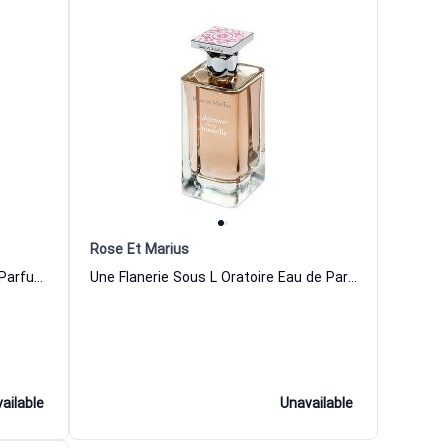
Rose Et Marius
L Eau Ensoleillee De Rose Eau de Parfum Women and Men Rose Et Marius
Une Flanerie Sous L Oratoire Eau de Parfum Women and Men Rose Et Marius
ailable
Unavailable