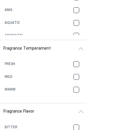
ANIS
AQUATIC
AROMATIC
Fragrance Temperament
ASPHAULT
BALSAMIC
FRESH
BBQ
MILD
BEESWAX
WARM
BITTER
Fragrance Flavor
CACAO
CAMPHOR
BITTER