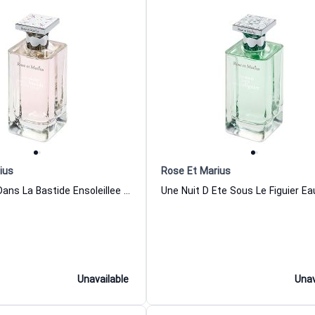
ius
Rose Et Marius
Une Sieste Dans La Bastide Ensoleillee Eau de Parfum Women and Men Rose Et Marius
Unavailable
Unav