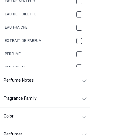
EAU DE SENTEUR
COFFEE
EAU DE TOILETTE
CONIFER
EAU FRAICHE
EARTHY
EXTRAIT DE PARFUM
FLORAL
PERFUME
FRESH
PERFUME OIL
FRESH SPICY
Perfume Notes
FRUITY
Fragrance Family
GASOLINE
GREEN
Color
HERBAL
Perfumer