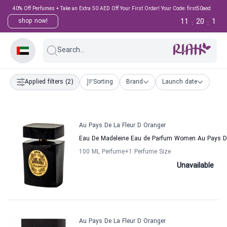
40% Off Perfumes + Take an Extra 50 AED Off Your First Order! Your Code: first50aed
11
20
0
shop now!
:
:
Search...
Applied filters
(2)
Sorting
Brand
Launch date
Au Pays De La Fleur D Oranger
Eau De Madeleine Eau de Parfum Women Au Pays De
100 ML Perfume
+1
Perfume Size
Unavailable
Au Pays De La Fleur D Oranger