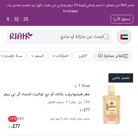
خصم 40% على العطور + خصم إضافي بقيمة 50 درهم إماراتي على طلبك الأول! رمز الخصم الخاص بك:
first50aed
8
52
20
تسوق الآن!
:
:
ابحث عن ماركة أو منتج
فلاتر مختارة
(2)
فرز
الماركات
السعر
سنة الإصدار
خصم خاص
L T Piver
عطر هيليوتروب بلانك أو دي تواليت للنساء أل تي بيفر
100 مل عطر
+1
حجم العطر
277
د.إ.
16
%
333
سيتم شحن طلبك خلال 6 يوم عمل
277
د.إ.