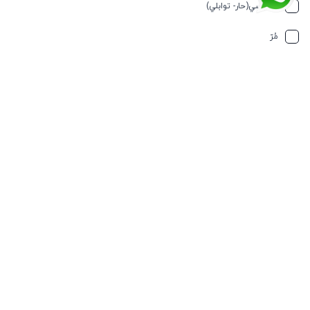
جلد
سبایسي(حار- توابلي)
جوز الهند
مُرّ
حار وسبايسي
التركيز
حامِض
حلو
حليب
أو دي بارفيوم
حمضيات
أو دي تواليت
حيواني
أو دي كولونيا
خشبي
أو فريش
خشبي
اكستريت دي بارفيوم
خفیف وسبايسي