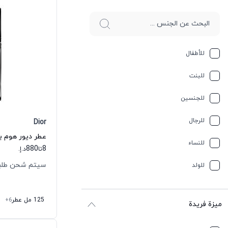
للأطفال
للبنت
للجنسين
للرجال
Dior
عطر ديور هوم با
للنساء
880
8
تا
د.إ.
سيتم شحن طلبك خلال
للولد
125 مل عطر
+6
ميزة فريدة