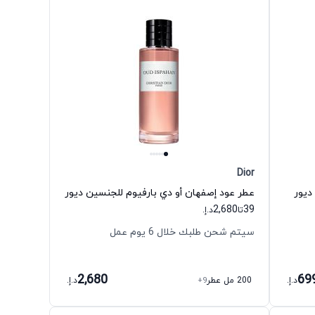
Dior
عطر عود إصفهان أو دي بارفيوم للجنسين ديور
2,680
39
تا
د.إ.
سيتم شحن طلبك خلال 6 يوم عمل
2,680
69
د.إ.
200 مل عطر
+9
د.إ.