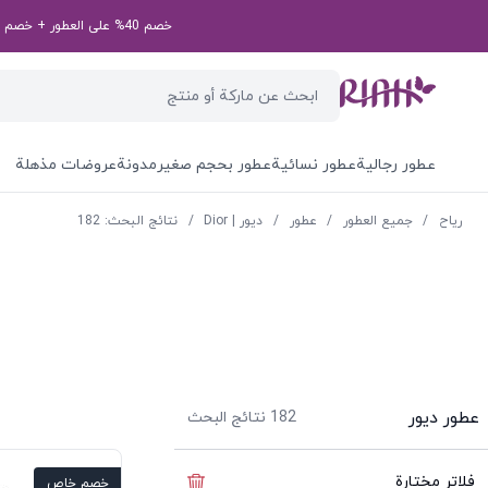
خصم 40% على العطور + خصم إضافي بقيمة 50 درهم إماراتي على طلبك الأول! رمز الخصم الخاص بك: first50aed
عطور رجالية
عطور نسائية
عطور بحجم صغير
مدونة
عروضات مذهلة
ریاح
/
جميع العطور
/
عطور
/
ديور | Dior
/
نتائج البحث: 182
عطور ديور
182
نتائج البحث
فلاتر مختارة
إخفاء الفلاتر
خصم خاص