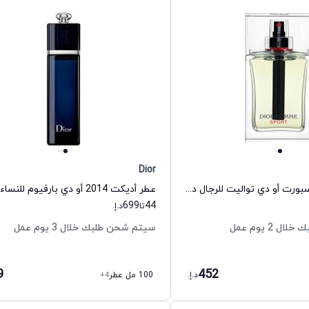
Dior
عطر ديور هوم سبورت أو دي تواليت للرجال ديور
عطر أديكت 2014 أو دي بارفيوم للنساء ديور
699
44
تا
د.إ.
 2 يوم عمل
سيتم شحن طلبك خلال 3 يوم عمل
9
452
د.إ.
100 مل عطر
+4