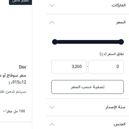
خصم خاص
الماركات
السعر
نطاق السعر (د.إ.)
-
Dior
عطر سوفاج أو دي
915
12
تا
د.إ.
تصفية حسب السعر
سيتم شحن طلبك خلال
سنة الإصدار
100 مل عطر
+7
الجنس