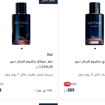
خصم خاص
Dior
 بارفيوم للرجال ديور
عطر سوفاج بارفيوم للرجال ديور
1,034
20
تا
د.إ.
 2 يوم عمل
سيتم شحن طلبك خلال 1 يوم عمل
14
690
14
%
4
589
د.إ.
100 مل عطر
+7