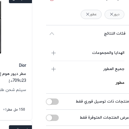
ديور
عطور
فئات النتائج
الهدايا والمجموعات
Dior
جميع العطور
709
23
تا
د.إ.
عطور
سيتم شحن طلبك خلال
منتجات ذات توصيل فوري فقط
150 مل عطر
+5
عرض المنتجات المتوفرة فقط