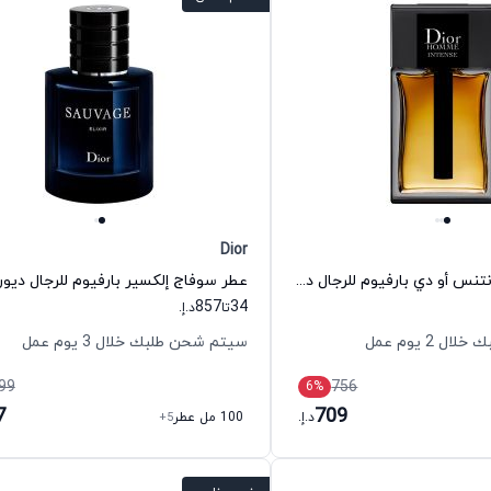
Dior
عطر ديور هوم إنتنس أو دي بارفيوم للرجال ديور
عطر سوفاج إلكسير بارفيوم للرجال ديور
857
34
تا
د.إ.
 2 يوم عمل
سيتم شحن طلبك خلال 3 يوم عمل
99
756
6
%
7
709
د.إ.
100 مل عطر
+5