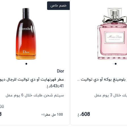
خصم خاص
Dior
عطر ميس ديور بلومينغ بوكه أو دي تواليت للنساء ديور
عطر فهرنهايت أو دي تواليت للرجال ديو
643
41
تا
د.إ.
 3 يوم عمل
سيتم شحن طلبك خلال 6 يوم عمل
00
3
608
د.إ.
100 مل عطر
+6