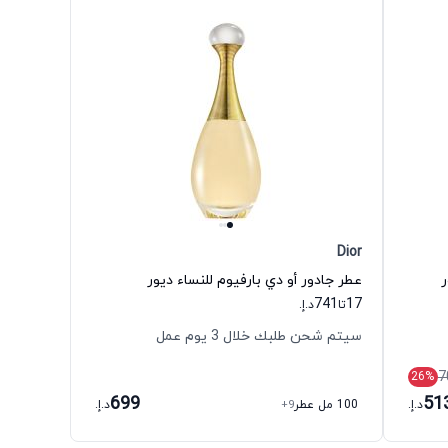
Dior
ر
عطر جادور أو دي بارفيوم للنساء ديور
741
17
تا
د.إ.
سيتم شحن طلبك خلال 3 يوم عمل
7
26
%
699
51
د.إ.
100 مل عطر
+9
د.إ.