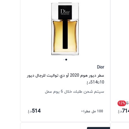
Dior
عطر ديور هوم 2020 أو دي تواليت للرجال ديور
514
10
تا
د.إ.
سيتم شحن طلبك خلال 6 يوم عمل
8
12
%
514
71
د.إ.
100 مل عطر
+6
د.إ.