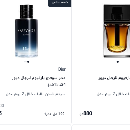
خصم خاص
Dior
رفيوم للرجال ديور
عطر سوفاج بارفيوم للرجال ديور
615
34
تا
د.إ.
 2 يوم عمل
سيتم شحن طلبك خلال 2 يوم عمل
00
5
880
د.إ.
100 مل عطر
+4