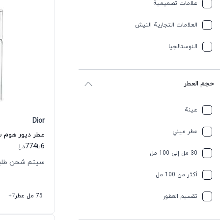
علامات تصميمية
العلامات التجارية النيش
النوستالجيا
حجم العطر
عينة
Dior
عطر ميني
774
6
تا
د.إ.
30 مل إلى 100 مل
سيتم شحن طلبك خلال
أكثر من 100 مل
75 مل عطر
+7
تقسیم العطور