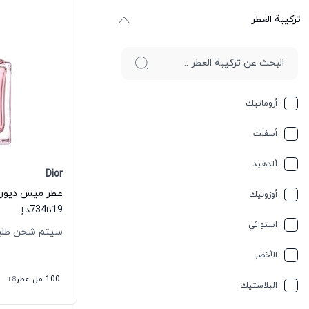
ترکیبة العطر
أروماتيك
أسفلت
ألدهيد
Dior
أوزونيك
734
19
تا
د.إ.
استوائي
سيتم شحن طلبك خلال
الأخضر
100 مل عطر
+8
البلاستيك