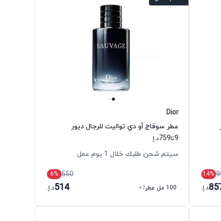
Dior
عطر سوفاج أو دي تواليت للرجال ديور
759
9
تا
د.إ.
سيتم شحن طلبك خلال 1 يوم عمل
550
9
6
%
14
%
514
85
د.إ.
100 مل عطر
+7
د.إ.