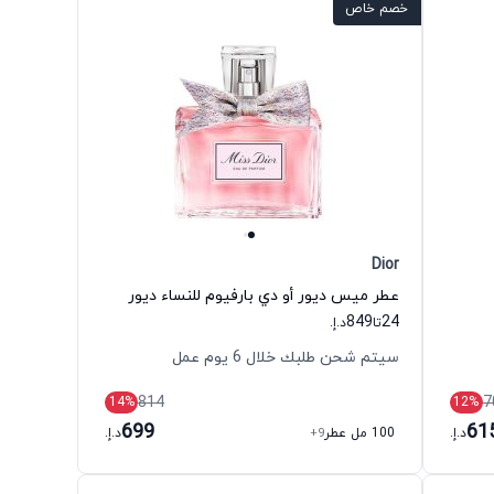
خصم خاص
Dior
عطر ميس ديور أو دي بارفيوم للنساء ديور
849
24
تا
د.إ.
سيتم شحن طلبك خلال 6 يوم عمل
814
7
14
%
12
%
699
61
د.إ.
100 مل عطر
+9
د.إ.