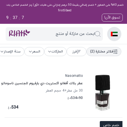
خصم 40% على العطور + خصم إضافي بقيمة 50 درهم إماراتي على طلبك الأول! رمز الخصم الخاص بك:
first50aed
9
37
6
تسوق الآن!
:
:
ابحث عن ماركة أو منتج
فلاتر مختارة
(2)
فرز
الماركات
السعر
سنة الإصدار
Nasomatto
عطر بلاك أفغانو اكستريت دي بارفيوم للجنسين ناسوماتو
30 مل عطر
+4
حجم العطر
90
تا
534
د.إ.
534
د.إ.
خصم خاص