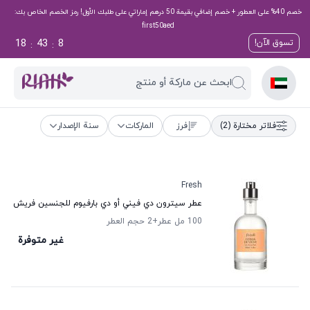
خصم 40% على العطور + خصم إضافي بقيمة 50 درهم إماراتي على طلبك الأول! رمز الخصم الخاص بك:
first50aed
18
43
8
تسوق الآن!
:
:
ابحث عن ماركة أو منتج
فلاتر مختارة
(2)
فرز
الماركات
سنة الإصدار
Fresh
عطر سيترون دي فيني أو دي بارفيوم للجنسين فريش
100 مل عطر
+2
حجم العطر
غير متوفرة