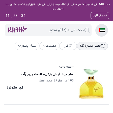
خصم 40% على العطور + خصم إضافي بقيمة 50 درهم إماراتي على طلبك الأول! رمز الخصم الخاص بك:
first50aed
11
23
34
تسوق الآن!
:
:
ابحث عن ماركة أو منتج
فلاتر مختارة
(2)
فرز
الماركات
سنة الإصدار
Pierre Wulff
عطر غيلدا أو دي بارفيوم للنساء بيير وُلْف
100 مل عطر
+2
حجم العطر
غير متوفرة