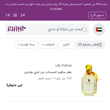
خصم 40% على العطور + خصم إضافي بقيمة 50 درهم إماراتي على طلبك الأول! رمز الخصم الخاص بك:
first50aed
14
28
24
تسوق الآن!
:
:
ابحث عن ماركة أو منتج
فلاتر مختارة
(2)
فرز
الماركات
سنة الإصدار
Lilly Pulitzer
عطر سكويز للسيدات من ليلي بوليتزر
100 مل عطر
+1
حجم العطر
غير متوفرة