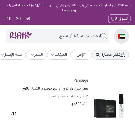
خصم 40% على العطور + خصم إضافي بقيمة 50 درهم إماراتي على طلبك الأول! رمز الخصم الخاص بك:
first50aed
10
20
58
تسوق الآن!
:
:
ابحث عن ماركة أو منتج
فلاتر مختارة
(2)
فرز
الماركات
السعر
سنة الإصدار
Panouge
عطر بيرل رار نوي أو دي بارفيوم للنساء بانوج
2 مل عينة
+2
حجم العطر
11
تا
508
د.إ.
11
د.إ.