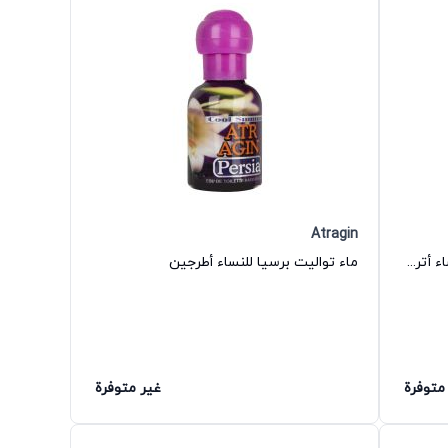
Atragin
عطر أمور وعطر أمور او دو تواليت للنساء أترجين
ماء تواليت برسيا للنساء أطرجين
متوفرة
غير متوفرة