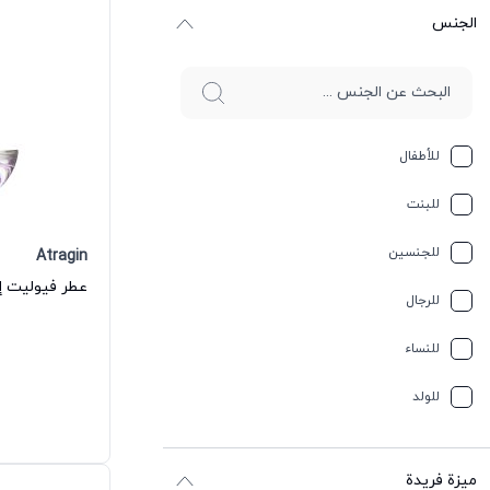
الجنس
للأطفال
للبنت
للجنسين
Atragin
عطر فيوليت إو 
للرجال
للنساء
للولد
ميزة فريدة