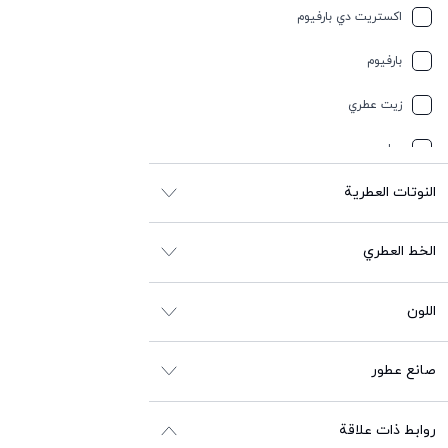
اكستريت دي بارفيوم
خفیف وسبايسي
بارفيوم
خمر
زيت عطري
رمل
عطر
زهري
النوتات العطرية
زهري أبيض
الخط العطري
زهري أصفر
زيتي
اللون
سبايسي
صانع عطور
سموكي
سوسن
روابط ذات علاقة