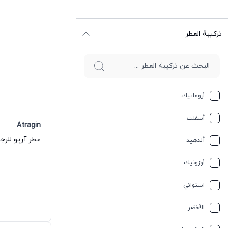
ترکیبة العطر
أروماتيك
أسفلت
Atragin
عطر آريو للرجا
ألدهيد
أوزونيك
استوائي
الأخضر