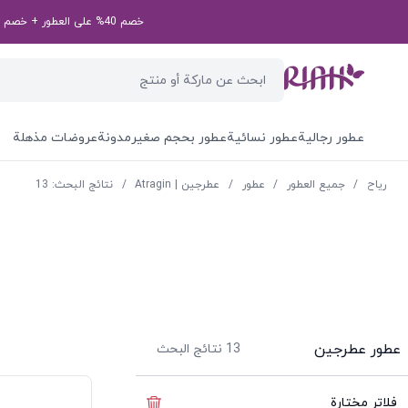
خصم 40% على العطور + خصم إضافي بقيمة 50 درهم إماراتي على طلبك الأول! رمز الخصم الخاص بك: first50aed
عطور رجالية
عطور نسائية
عطور بحجم صغير
مدونة
عروضات مذهلة
ریاح
/
جميع العطور
/
عطور
/
عطرجين | Atragin
/
نتائج البحث: 13
عطور عطرجين
13
نتائج البحث
فلاتر مختارة
إخفاء الفلاتر