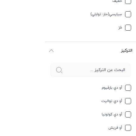
خفیف
جلد
سبایسي(حار- توابلي)
جوز الهند
مُرّ
حار وسبايسي
التركيز
حامِض
حلو
حليب
أو دي بارفيوم
حمضيات
أو دي تواليت
حيواني
أو دي كولونيا
خشبي
أو فريش
خشبي