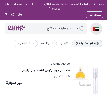
خصم 40% على العطور + خصم إضافي بقيمة 50 درهم إماراتي على طلبك الأول! رمز الخصم الخاص بك:
first50aed
7
42
39
تسوق الآن!
:
:
ابحث عن ماركة أو منتج
فلاتر مختارة
(2)
فرز
الماركات
سنة الإصدار
Jeanne Arthes
ماء عطر أروم آرثيس للنساء جان أرثيس
5 مل تقسيم
غير متوفرة